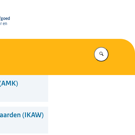
r het Cultureel Erfgoed
rfgoed
r en
Vul in wat u z
 (AMK)
Waarden (IKAW)