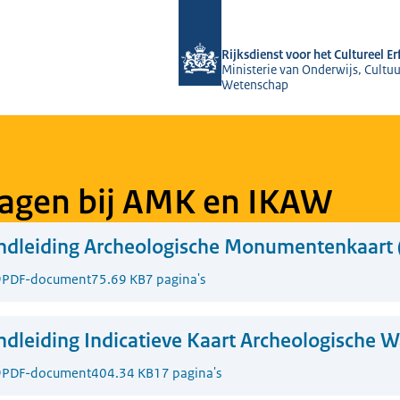
Naar de homepage van Rijksdienst voo
Rijksdienst voor het Cultureel E
Ministerie van Onderwijs, Cultuu
Wetenschap
lagen bij AMK en IKAW
ndleiding Archeologische Monumentenkaart
9
PDF-document
75.69 KB
7 pagina's
dleiding Indicatieve Kaart Archeologische 
9
PDF-document
404.34 KB
17 pagina's