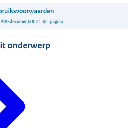
bruiksvoorwaarden
9
PDF-document
88.27 KB
1 pagina
dit onderwerp