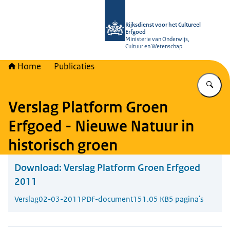
Naar de homepage van Rijksdienst vo
Rijksdienst voor het Cultureel
Erfgoed
Ministerie van Onderwijs,
Cultuur en Wetenschap
Home
Publicaties
Vu
Verslag Platform Groen
Erfgoed - Nieuwe Natuur in
historisch groen
Download:
Verslag Platform Groen Erfgoed
2011
Verslag
02-03-2011
PDF-document
151.05 KB
5 pagina's