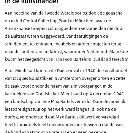
In de kunsthandel
Aan het eind van de Tweede Wereldoorlog dook de gouache
op in het
Central Collecting Point
in München, waar de
Amerikaanse troepen cultuurgoederen verzamelden die door
de Duitsers waren weggevoerd. Vandaaruit gingen de
schilderijen, tekeningen, meubels en andere objecten terug
naar de landen van herkomst, waaronder Nederland. Maar hoe
kwam het zeegezicht van Hans von Bartels in Duitsland terecht?
Alois Miedl had kort na de Duitse inval in 1940 de kunsthandel
van Jacques Goudstikker in Amsterdam overgenomen en zette
de zaak voort onder de naam van zijn voorganger. In de
kasboeken van Goudstikker-Miedl staat op 4 december 1941
een landschap van ene Max Bartels vermeld. Door de moeilijk
leesbare signatuur op het werk werd lange tijd, ook na de
oorlog, verondersteld dat Max Bartels dit werk vervaardigd
heeft. Inmiddels heeft nieuw onderzoek bewezen dat dit van
de hand van Hans von Bartels is en er geen bekende