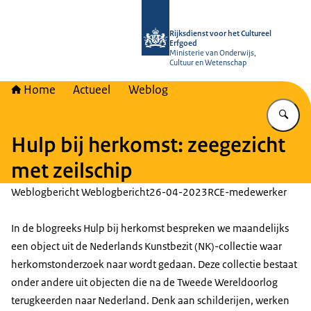
Naar de homepage van Rijksdienst vo
Rijksdienst voor het Cultureel
Erfgoed
Ministerie van Onderwijs,
Cultuur en Wetenschap
Home
Actueel
Weblog
Vu
Hulp bij herkomst: zeegezicht
met zeilschip
Weblogbericht Weblogbericht
26-04-2023
RCE-medewerker
In de blogreeks Hulp bij herkomst bespreken we maandelijks
een object uit de Nederlands Kunstbezit (NK)-collectie waar
herkomstonderzoek naar wordt gedaan. Deze collectie bestaat
onder andere uit objecten die na de Tweede Wereldoorlog
terugkeerden naar Nederland. Denk aan schilderijen, werken