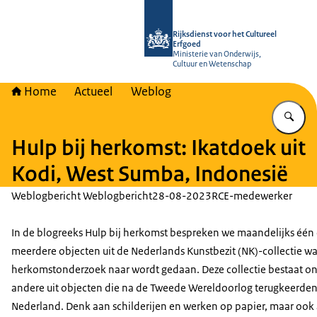
Naar de homepage van Rijksdienst vo
Rijksdienst voor het Cultureel
Erfgoed
Ministerie van Onderwijs,
Cultuur en Wetenschap
Home
Actueel
Weblog
Vu
Hulp bij herkomst: Ikatdoek uit
Kodi, West Sumba, Indonesië
Weblogbericht Weblogbericht
28-08-2023
RCE-medewerker
In de blogreeks Hulp bij herkomst bespreken we maandelijks één 
meerdere objecten uit de Nederlands Kunstbezit (NK)-collectie w
herkomstonderzoek naar wordt gedaan. Deze collectie bestaat o
andere uit objecten die na de Tweede Wereldoorlog terugkeerden
Nederland. Denk aan schilderijen en werken op papier, maar ook