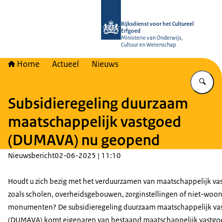
Naar de homepage van Rijksdienst vo
Rijksdienst voor het Cultureel
Erfgoed
Ministerie van Onderwijs,
Cultuur en Wetenschap
Home
Actueel
Nieuws
Vu
Subsidieregeling duurzaam
maatschappelijk vastgoed
(DUMAVA) nu geopend
Nieuwsbericht
02-06-2025 | 11:10
Houdt u zich bezig met het verduurzamen van maatschappelijk va
zoals scholen, overheidsgebouwen, zorginstellingen of niet-woon
monumenten? De subsidieregeling duurzaam maatschappelijk va
(DUMAVA) komt eigenaren van bestaand maatschappelijk vastgo