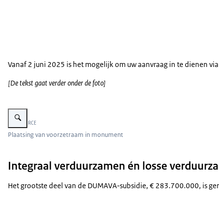
Vanaf 2 juni 2025 is het mogelijk om uw aanvraag in te dienen vi
[De tekst gaat verder onder de foto]
Vergroot afbeelding man werkt aan raam en voorzetraam in monumentaal 
Beeld: © RCE
Plaatsing van voorzetraam in monument
Integraal verduurzamen én losse verduur
Het grootste deel van de DUMAVA-subsidie, € 283.700.000, is gere