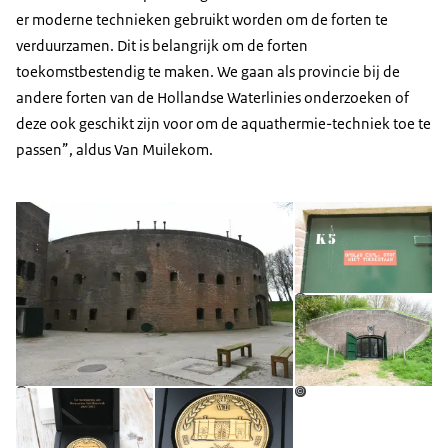
er moderne technieken gebruikt worden om de forten te
verduurzamen. Dit is belangrijk om de forten
toekomstbestendig te maken. We gaan als provincie bij de
andere forten van de Hollandse Waterlinies onderzoeken of
deze ook geschikt zijn voor om de aquathermie-techniek toe te
passen
, aldus Van Muilekom.
Open de galerij in vergrot
Op
Op
©
Open de galerij in vergrote weergave
Open de galerij in vergrot
©
©