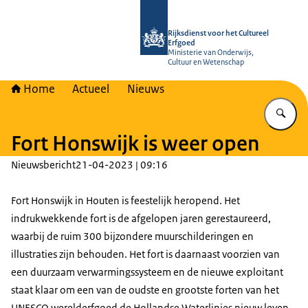
Naar de homepage van Rijksdienst vo
Rijksdienst voor het Cultureel
Erfgoed
Ministerie van Onderwijs,
Cultuur en Wetenschap
Home
Actueel
Nieuws
Vu
Fort Honswijk is weer open
Nieuwsbericht
21-04-2023 | 09:16
Fort Honswijk in Houten is feestelijk heropend. Het
indrukwekkende fort is de afgelopen jaren gerestaureerd,
waarbij de ruim 300 bijzondere muurschilderingen en
illustraties zijn behouden. Het fort is daarnaast voorzien van
een duurzaam verwarmingssysteem en de nieuwe exploitant
staat klaar om een van de oudste en grootste forten van het
UNESCO werelderfgoed de Hollandse Waterlinies nieuw leven