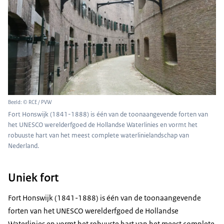
Beeld: © RCE / PVW
Fort Honswijk (1841-1888) is één van de toonaangevende forten van
het UNESCO werelderfgoed de Hollandse Waterlinies en vormt het
robuuste hart van het meest complete waterlinielandschap van
Nederland.
Uniek fort
Fort Honswijk (1841-1888) is één van de toonaangevende
forten van het UNESCO werelderfgoed de Hollandse
Waterlinies en vormt het robuuste hart van het meest complete