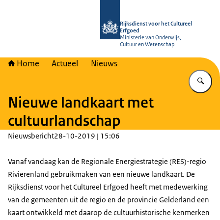
Naar de homepage van Rijksdienst vo
Rijksdienst voor het Cultureel
Erfgoed
Ministerie van Onderwijs,
Cultuur en Wetenschap
Home
Actueel
Nieuws
Vu
Nieuwe landkaart met
cultuurlandschap
Nieuwsbericht
28-10-2019 | 15:06
Vanaf vandaag kan de Regionale Energiestrategie (RES)-regio
Rivierenland gebruikmaken van een nieuwe landkaart. De
Rijksdienst voor het Cultureel Erfgoed heeft met medewerking
van de gemeenten uit de regio en de provincie Gelderland een
kaart ontwikkeld met daarop de cultuurhistorische kenmerken