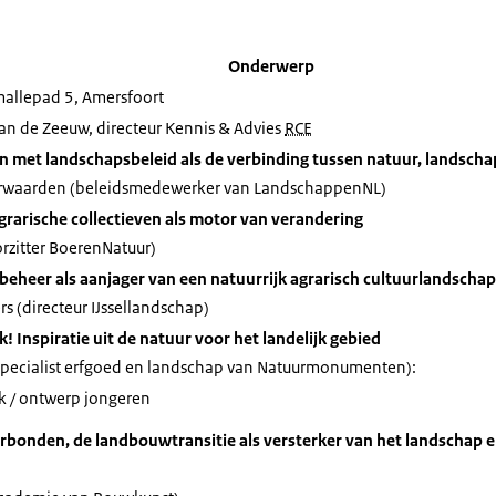
Onderwerp
mallepad 5, Amersfoort
an de Zeeuw, directeur Kennis & Advies
RCE
en met landschapsbeleid als de verbinding tussen natuur, landsch
Herwaarden (beleidsmedewerker van LandschappenNL)
agrarische collectieven als motor van verandering
orzitter BoerenNatuur)
dbeheer als aanjager van een natuurrijk agrarisch cultuurlandschap
s (directeur IJssellandschap)
k! Inspiratie uit de natuur voor het landelijk gebied
Specialist erfgoed en landschap van Natuurmonumenten):
k / ontwerp jongeren
rbonden, de landbouwtransitie als versterker van het landschap 