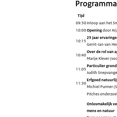
Programma
Tijd
09:30
Inloop aan het S
10:00
Opening
door Arj
25 jaar ervaring
10:15
Gerrit-Jan van 
Over de rol van 
10:40
Marije Klever (vo
Particulier gron
11:05
Judith Snepvanger
Erfgoed natuurlij
11:30
Michiel Purmer (
Pitches onderzoe
Onlosmakelijk ve
mens en natuur