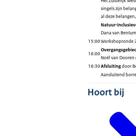
Het Zuidelijk Wes
singels zijn bela
al deze belangen,
Natuur-inclusie
Dana van Bentu
15:00
Workshopronde 
Overgangsgebied
16:00
Noël van Dooren 
16:30
Afsluiting
door Bo
Aansluitend borre
Hoort bij