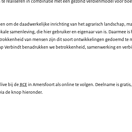
 te realiseren in combinatie met een gezond verdienmodel voor boe
lleen om de daadwerkelijke inrichting van het agrarisch landschap, 
ale samenleving, die hier gebruiker en eigenaar van is. Daarmee is 
rokkenheid van mensen zijn dit soort ontwikkelingen gedoemd te mi
p Verbindt benadrukken we betrokkenheid, samenwerking en verb
live bij de
RCE
in Amersfoort als online te volgen. Deelname is gratis,
via de knop hieronder.