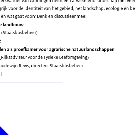
terkwartier van Groningen heeft een afwisselend landschap met veel
ngrijk voor de identiteit van het gebied, het landschap, ecologie én 
 en wat gaat voor? Denk en discussieer mee!
ve landbouw
m
(Staatsbosbeheer)
2
en als proefkamer voor agrarische natuurlandschappen
(Rijksadviseur voor de Fysieke Leefomgeving)
udewijn Revis, directeur Staatsbosbeheer
l