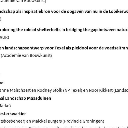
Academie van Bouwkunst)
andschap als inspiratiebron voor de opgaven van nu in de Lopikerw
)
ploring the role of shelterbelts in bridging the gap between natur
WUR
)
een landschapsontwerp voor Texel als pleidooi voor de voedseltran
 (Academie van Bouwkunst)
1
xel
anne Malschaert en Rodney Stolk (
NP
Texel) en Noor Kikkert (Land
aal Landschap Maasduinen
Marke)
esterkwartier
atsbosbeheer) en Maickel Burgers (Provincie Groningen)