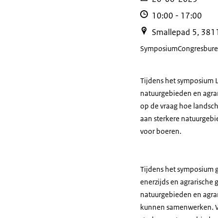
10:00
-
17:00
Smallepad 5, 381
Symposium
Congresbur
Tijdens het symposium L
natuurgebieden en agrar
op de vraag hoe landsc
aan sterkere natuurgeb
voor boeren.
Tijdens het symposium 
enerzijds en agrarische
natuurgebieden en agrar
kunnen samenwerken. We