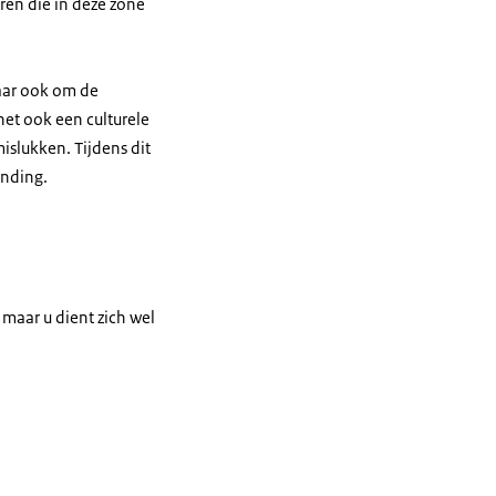
ren die in deze zone
maar ook om de
het ook een culturele
slukken. Tijdens dit
inding.
 maar u dient zich wel