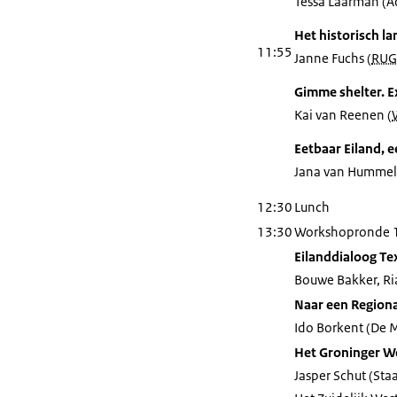
Tessa Laarman (
Het historisch l
11:55
Janne Fuchs (
RUG
Gimme shelter. Ex
Kai van Reenen (
Eetbaar Eiland, 
Jana van Hummel
12:30
Lunch
13:30
Workshopronde 
Eilanddialoog Te
Bouwe Bakker, Ri
Naar een Region
Ido Borkent (De 
Het Groninger W
Jasper Schut (Sta