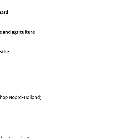
aard
e and agriculture
sitie
schap Noord-Holland)