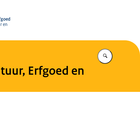
r het Cultureel Erfgoed
rfgoed
r en
Vul in wat u z
uur, Erfgoed en