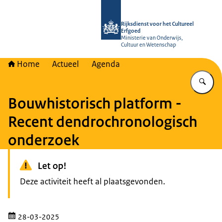
Naar de homepage van Rijksdienst vo
Rijksdienst voor het Cultureel
Erfgoed
Ministerie van Onderwijs,
Cultuur en Wetenschap
Home
Actueel
Agenda
Vu
Bouwhistorisch platform -
Recent dendrochronologisch
onderzoek
Let op!
Deze activiteit heeft al plaatsgevonden.
28-03-2025