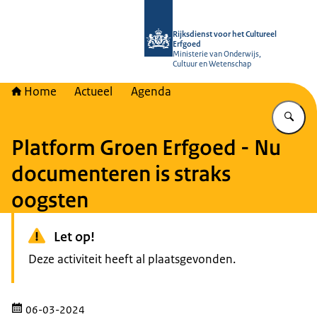
Naar de homepage van Rijksdienst vo
Rijksdienst voor het Cultureel
Erfgoed
Ministerie van Onderwijs,
Cultuur en Wetenschap
Home
Actueel
Agenda
Vu
Platform Groen Erfgoed - Nu
documenteren is straks
oogsten
Let op!
Deze activiteit heeft al plaatsgevonden.
06-03-2024