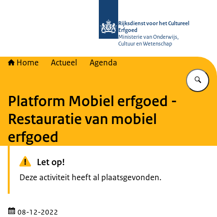
Naar de homepage van Rijksdienst vo
Rijksdienst voor het Cultureel
Erfgoed
Ministerie van Onderwijs,
Cultuur en Wetenschap
Home
Actueel
Agenda
Vu
Platform Mobiel erfgoed -
Restauratie van mobiel
erfgoed
Let op!
Deze activiteit heeft al plaatsgevonden.
08-12-2022