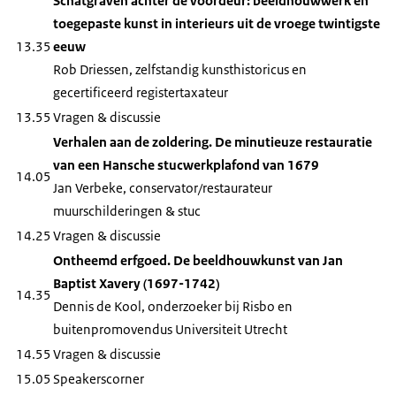
Schatgraven achter de voordeur: beeldhouwwerk en
toegepaste kunst in interieurs uit de vroege twintigste
13.35
eeuw
Rob Driessen, zelfstandig kunsthistoricus en
gecertificeerd registertaxateur
13.55
Vragen & discussie
Verhalen aan de zoldering. De minutieuze restauratie
van een Hansche stucwerkplafond van 1679
14.05
Jan Verbeke, conservator/restaurateur
muurschilderingen & stuc
14.25
Vragen & discussie
Ontheemd erfgoed. De beeldhouwkunst van Jan
Baptist Xavery (1697-1742)
14.35
Dennis de Kool, onderzoeker bij Risbo en
buitenpromovendus Universiteit Utrecht
14.55
Vragen & discussie
15.05
Speakerscorner