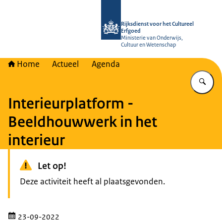
Naar de homepage van Rijksdienst vo
Rijksdienst voor het Cultureel
Erfgoed
Ministerie van Onderwijs,
Cultuur en Wetenschap
Home
Actueel
Agenda
Vu
Interieurplatform -
Beeldhouwwerk in het
interieur
Let op!
Deze activiteit heeft al plaatsgevonden.
23-09-2022