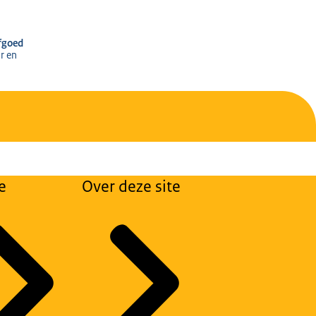
r het Cultureel Erfgoed
rfgoed
r en
e
Over deze site