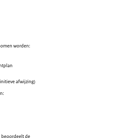
rnomen worden:
ntplan
nitieve afwijzing)
n:
, beoordeelt de