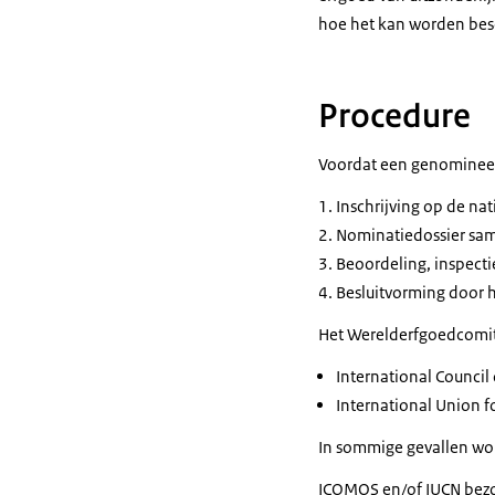
hoe het kan worden be
Procedure
Voordat een genomineer
Inschrijving op de nat
Nominatiedossier sam
Beoordeling, inspect
Besluitvorming door he
Het Werelderfgoedcomité
International Counci
International Union f
In sommige gevallen wor
ICOMOS
en/of
IUCN
bezo