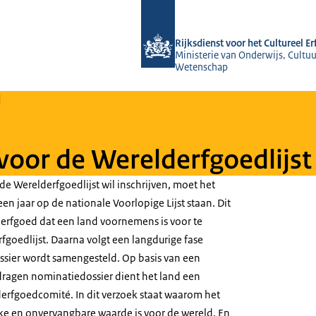
Naar de homepage van Rijksdienst voo
Rijksdienst voor het Cultureel E
Ministerie van Onderwijs, Cultuu
Wetenschap
d
oor de Werelderfgoedlijst
de Werelderfgoedlijst wil inschrijven, moet het
en jaar op de nationale Voorlopige Lijst staan. Dit
n erfgoed dat een land voornemens is voor te
fgoedlijst. Daarna volgt een langdurige fase
sier wordt samengesteld. Op basis van een
ragen nominatiedossier dient het land een
derfgoedcomité. In dit verzoek staat waarom het
jke en onvervangbare waarde is voor de wereld. En