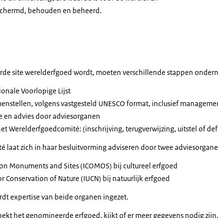
schermd, behouden en beheerd.
de site werelderfgoed wordt, moeten verschillende stappen onde
ionale Voorlopige Lijst
enstellen, volgens vastgesteld UNESCO format, inclusief manageme
ie en advies door adviesorganen
t Werelderfgoedcomité: (inschrijving, terugverwijzing, uitstel of defi
 laat zich in haar besluitvorming adviseren door twee adviesorgane
l on Monuments and Sites
(ICOMOS) bij cultureel erfgoed
or Conservation of Nature
(IUCN) bij natuurlijk erfgoed
dt expertise van beide organen ingezet.
ekt het genomineerde erfgoed, kijkt of er meer gegevens nodig zijn