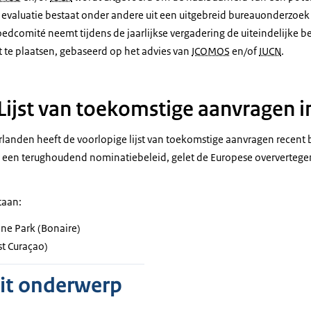
e evaluatie bestaat onder andere uit een uitgebreid bureauonderzoek
edcomité neemt tijdens de jaarlijkse vergadering de uiteindelijke b
t te plaatsen, gebaseerd op het advies van
ICOMOS
en/of
IUCN
.
Lijst van toekomstige aanvragen 
rlanden heeft de voorlopige lijst van toekomstige aanvragen recent
or een terughoudend nominatiebeleid, gelet de Europese oververteg
taan:
ine Park
(Bonaire)
t Curaçao)
dit onderwerp