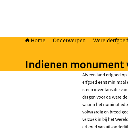
Home
Onderwerpen
Werelderfgoe
Indienen monument v
Als een land erfgoed op 
erfgoed eerst minimaal e
is een inventarisatie va
dragen voor de Werelder
waarin het nominatiedos
volwaardig en breed ged
verzoek in bij het Werel
erfgoed van uitzonderli