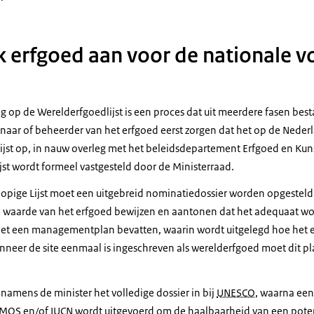
k erfgoed aan voor de nationale v
ng op de Werelderfgoedlijst is een proces dat uit meerdere fasen be
naar of beheerder van het erfgoed eerst zorgen dat het op de Nederl
 lijst op, in nauw overleg met het beleidsdepartement Erfgoed en Ku
jst wordt formeel vastgesteld door de Ministerraad.
lopige Lijst moet een uitgebreid nominatiedossier worden opgesteld
le waarde van het erfgoed bewijzen en aantonen dat het adequaat w
oet een managementplan bevatten, waarin wordt uitgelegd hoe het
neer de site eenmaal is ingeschreven als werelderfgoed moet dit p
namens de minister het volledige dossier in bij
UNESCO
, waarna een 
OMOS
en/of
IUCN
wordt uitgevoerd om de haalbaarheid van een poten