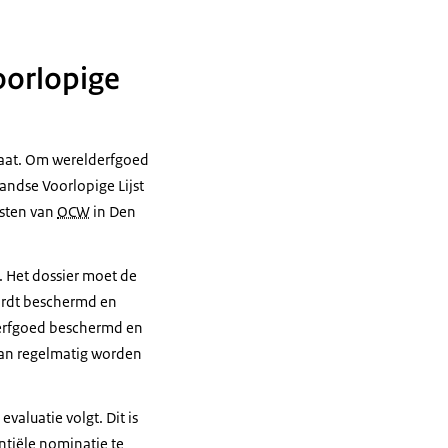
oorlopige
staat. Om werelderfgoed
andse Voorlopige Lijst
nsten van
OCW
in Den
. Het dossier moet de
ordt beschermd en
 erfgoed beschermd en
lan regelmatig worden
evaluatie volgt. Dit is
tiële nominatie te