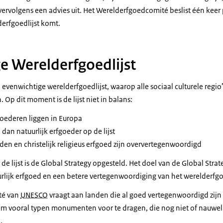
ervolgens een advies uit. Het Werelderfgoedcomité beslist één keer p
erfgoedlijst komt.
e Werelderfgoedlijst
 evenwichtige werelderfgoedlijst, waarop alle sociaal culturele regio
Op dit moment is de lijst niet in balans:
oederen liggen in Europa
 dan natuurlijk erfgoeder op de lijst
den en christelijk religieus erfgoed zijn oververtegenwoordigd
e lijst is de
Global Strategy
opgesteld. Het doel van de
Global Strat
uurlijk erfgoed en een betere vertegenwoordiging van het werelderfg
té van
UNESCO
vraagt aan landen die al goed vertegenwoordigd zij
 om vooral typen monumenten voor te dragen, die nog niet of nauwel
.