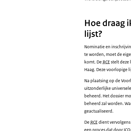
Hoe draag i
lijst?
Nominatie en inschrijvi
te worden, moet de eige
komt. De
RCE
stelt deze
Haag. Deze voorlopige li
Na plaatsing op de Voor
uitzonderlijke universe
beheerd. Het dossier m
beheerd zal worden. Wan
geactualiseerd.
De
RCE
dient vervolgens 
een proces dat door
IC