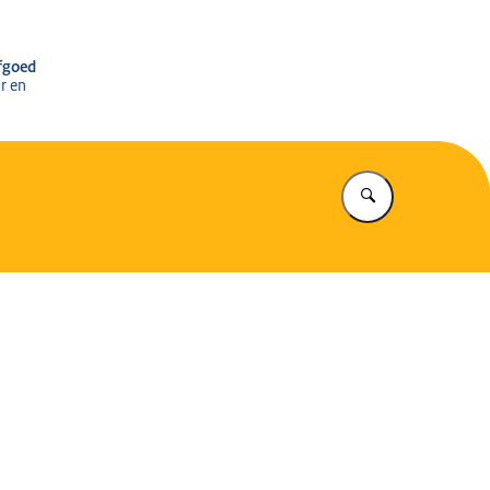
r het Cultureel Erfgoed
rfgoed
r en
Vul in wat u z