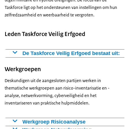
Taskforce ligt op het ondersteunen van instellingen om hun
zelfredzaamheid en weerbaarheid te vergroten.
Leden Taskforce Veilig Erfgoed
De Taskforce Veilig Erfgoed bestaat uit:
Archievensector vertegenwoordigd door het
Werkgroepen
Nationaal Archief
Bibliothekensector vertegenwoordigd door de KB
Deskundigen uit de aangesloten partijen werken in
nationale bibliotheek, Vereniging Openbare
thematische werkgroepen aan risico-inventarisatie en -
Bibliotheken (VOB) en Universiteitsbibliotheken &
analyse, netwerkvorming, cyberveiligheid en het
Nationale bibliotheek (UKB)
inventariseren van praktische hulpmiddelen.
Blue Shield Nederland
Digitaal Erfgoed Netwerk (DEN)
Haags Preventie Netwerk
Werkgroep Risicoanalyse
Interprovinciaal Overleg (IPO) en Vereniging van