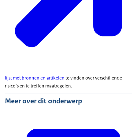
Raad van commandanten en directeuren
Veiligheidsregio
Stichting Academisch Erfgoed
Stichting Werelderfgoed
lijst met bronnen en artikelen
te vinden over verschillende
risico’s en te treffen maatregelen.
Meer over dit onderwerp
stappenplan
beschikbaar. Daarnaast werkt DEN aan
een incident-responseplan, aangevuld met onderzoek
naar de specifieke behoeften van de sector, met focus