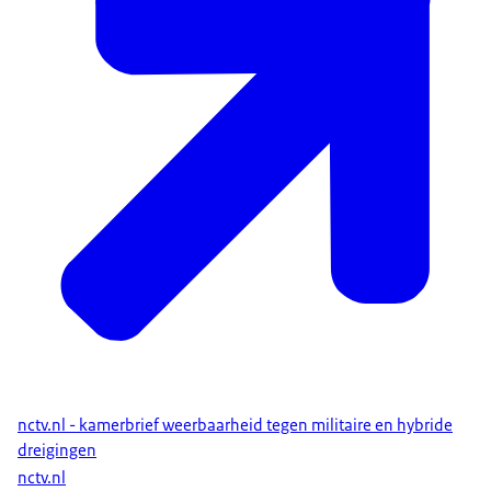
op organisatiecontinuïteit (informatiebeheer,
toegankelijkheid, publieksfunctie en collectiebeheer).
nctv.nl - kamerbrief weerbaarheid tegen militaire en hybride
dreigingen
nctv.nl