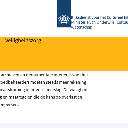
Naar de homepage van Rijksdienst voo
Rijksdienst voor het Cultureel E
Ministerie van Onderwijs, Cultuu
Wetenschap
Veiligheidszorg
es, archieven en monumentale interieurs voor het
goedbeheerders moeten steeds meer rekening
verstroming of intense neerslag. Dit vraagt om
 en maatregelen die de kans op overlast en
 beperken.