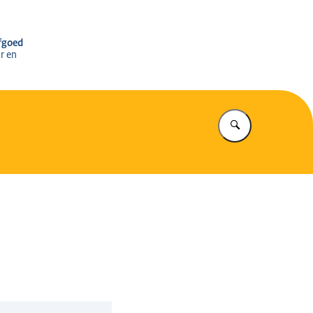
r het Cultureel Erfgoed
rfgoed
r en
Vul in wat u z