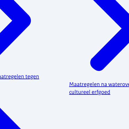
atregelen tegen
Maatregelen na waterover
cultureel erfgoed