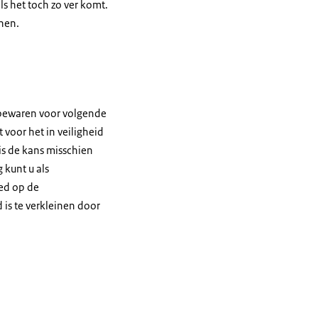
s het toch zo ver komt.
nen.
e bewaren voor volgende
 voor het in veiligheid
is de kans misschien
 kunt u als
oed op de
is te verkleinen door