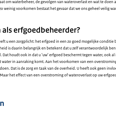
gaat om waterbeheer, de gevolgen van wateroverlast en wat te doen al
o weinig voorkomen bestaat het gevaar dat we ons geheel veilig wa
 als erfgoedbeheerder?
eft u een zorgplicht: het erfgoed in een zo goed mogelijke conditi
eid is daarin belangrijk en betekent dat u zelf verantwoordelijk bent
 Dat houdt ook in dat u ‘uw’ erfgoed beschermt tegen water, ook al 
t water in aanraking komt. Aan het voorkomen van een overstroming
doen. Dat is de zorg en taak van de overheid. U heeft ook geen invl
ar het effect van een overstroming of wateroverlast op uw erfgoed 
n