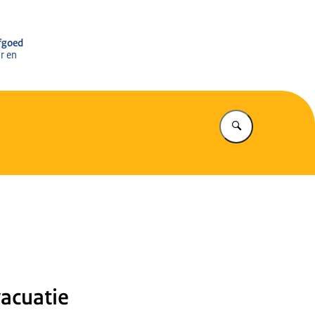
r het Cultureel Erfgoed
rfgoed
r en
Vul in wat u z
acuatie