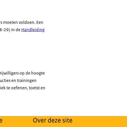
rs moeten voldoen. Een
28-29) in de
Handleiding
ijwilligers op de hoogte
ucties en trainingen
iek te oefenen, toetst en
e
Over deze site