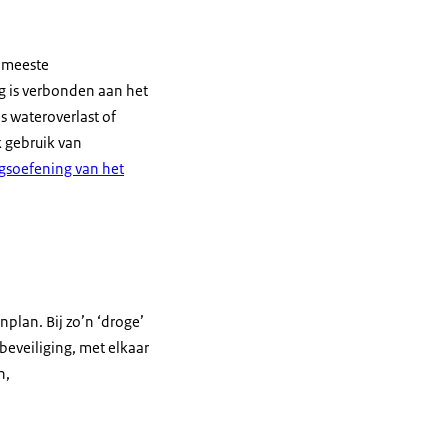
e meeste
g is verbonden aan het
 wateroverlast of
k gebruik van
gsoefening van het
nplan. Bij zo’n ‘droge’
beveiliging, met elkaar
n,