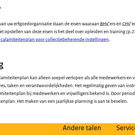
V
van uw erfgoedorganisatie staan de eisen waaraan
BHV
’ers en
CHV
’e
t opstellen van deze eisen is het deel over opleiden en training (p.
calamiteitenplan voor collectiebeherende instellingen
.
g
lamiteitenplan kan alleen soepel verlopen als alle medewerkers en vr
res, taken en verantwoordelijkheden. Het regelmatig geven van instr
amiteitenplan bij medewerkers en vrijwilligers bekend is. Door period
tenplan. Het maken van een jaarlijkse planning is aan te bevelen.
Andere talen
Servic