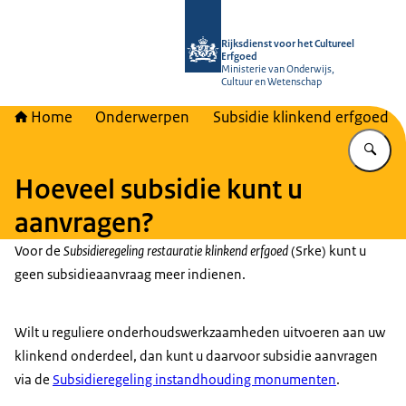
Naar de homepage van Rijksdienst vo
Rijksdienst voor het Cultureel
Erfgoed
Ministerie van Onderwijs,
Cultuur en Wetenschap
Home
Onderwerpen
Subsidie klinkend erfgoed
Vu
Hoeveel subsidie kunt u
aanvragen?
Voor de
Subsidieregeling restauratie klinkend erfgoed
(Srke) kunt u
geen subsidieaanvraag meer indienen.
Wilt u reguliere onderhoudswerkzaamheden uitvoeren aan uw
klinkend onderdeel, dan kunt u daarvoor subsidie aanvragen
via de
Subsidieregeling instandhouding monumenten
.