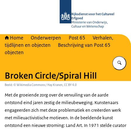
Naar de homepage van Rijksdienst vo
Rijksdienst voor het Cultureel
Erfgoed
Ministerie van Onderwijs,
Cultuur en Wetenschap
Home
Onderwerpen
Post 65
Verhalen,
tijdlijnen en objecten
Beschrijving van Post 65
objecten
Vu
Broken Circle/Spiral Hill
Beeld: © Wikimedia Commons / Hay Kranen, CC BY 4.0
Met de groeiende zorg over de vervuiling van de aarde
ontstond eind jaren zestig de milieubeweging. Kunstenaars
engageerden zich met deze problematiek en creëerden werk
met milieuactivistische motieven. In de beeldende kunst
ontstond een nieuwe stroming: Land Art. In 1971 stelde curator