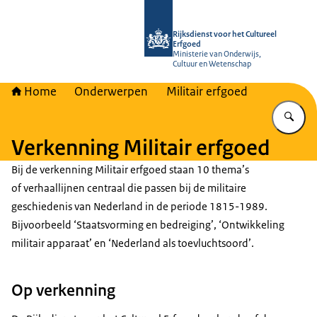
Naar de homepage van Rijksdienst vo
Rijksdienst voor het Cultureel
Erfgoed
Ministerie van Onderwijs,
Cultuur en Wetenschap
Home
Onderwerpen
Militair erfgoed
Vu
Verkenning Militair erfgoed
Bij de verkenning Militair erfgoed staan 10 thema’s
of verhaallijnen centraal die passen bij de militaire
geschiedenis van Nederland in de periode 1815-1989.
Bijvoorbeeld ‘Staatsvorming en bedreiging’, ‘Ontwikkeling
militair apparaat’ en ‘Nederland als toevluchtsoord’.
Op verkenning