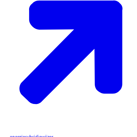
energiesubsidiewijzer
.