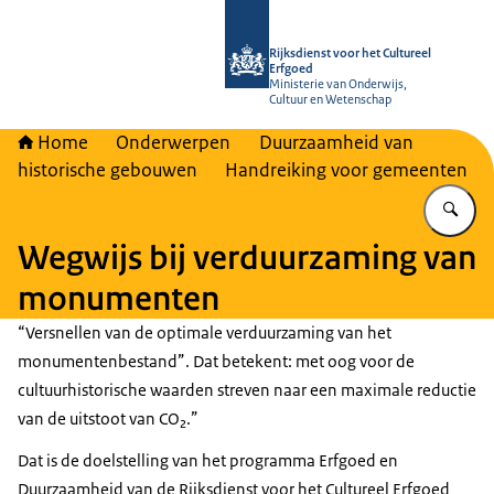
Naar de homepage van Rijksdienst vo
Rijksdienst voor het Cultureel
Erfgoed
Ministerie van Onderwijs,
Cultuur en Wetenschap
Home
Onderwerpen
Duurzaamheid van
historische gebouwen
Handreiking voor gemeenten
Vu
Wegwijs bij verduurzaming van
monumenten
Versnellen van de optimale verduurzaming van het
monumentenbestand”. Dat betekent: met oog voor de
cultuurhistorische waarden streven naar een maximale reductie
van de uitstoot van CO₂.
Dat is de doelstelling van het programma Erfgoed en
Duurzaamheid van de Rijksdienst voor het Cultureel Erfgoed