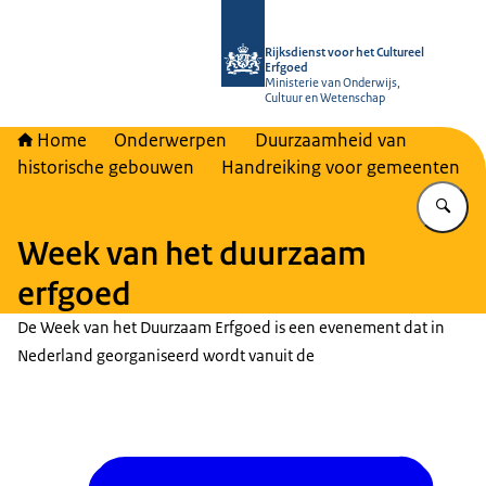
Naar de homepage van Rijksdienst vo
Rijksdienst voor het Cultureel
Erfgoed
Ministerie van Onderwijs,
Cultuur en Wetenschap
Home
Onderwerpen
Duurzaamheid van
historische gebouwen
Handreiking voor gemeenten
Vu
Week van het duurzaam
erfgoed
De Week van het Duurzaam Erfgoed is een evenement dat in
Nederland georganiseerd wordt vanuit de