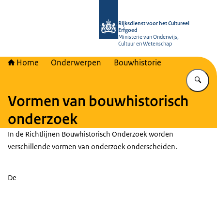
Naar de homepage van Rijksdienst vo
Rijksdienst voor het Cultureel
Erfgoed
Ministerie van Onderwijs,
Cultuur en Wetenschap
Home
Onderwerpen
Bouwhistorie
Vu
Vormen van bouwhistorisch
onderzoek
In de Richtlijnen Bouwhistorisch Onderzoek worden
verschillende vormen van onderzoek onderscheiden.
De