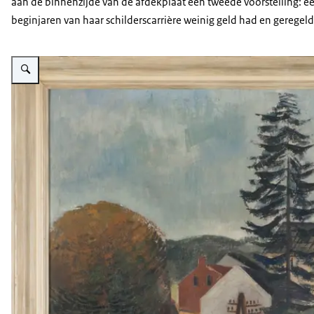
aan de binnenzijde van de afdekplaat een tweede voorstelling: ee
beginjaren van haar schilderscarrière weinig geld had en geregeld 
Vergroot afbeelding Dorpsgezicht op huizen en twee grote bomen, met op 