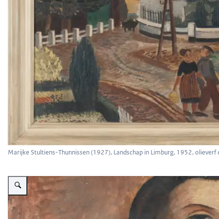
Marijke Stultiens-Thunnissen (1927), Landschap in Limburg, 1952, olieverf 
Vergroot afbeelding Portret van naakte vrouw, vanaf de knieën, zittend, lin