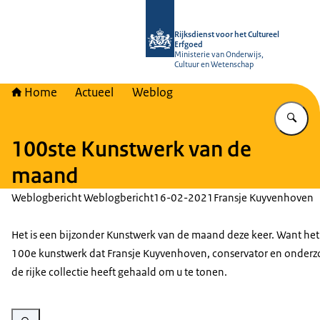
Naar de homepage van Rijksdienst vo
Rijksdienst voor het Cultureel
Erfgoed
Ministerie van Onderwijs,
Cultuur en Wetenschap
Home
Actueel
Weblog
Vu
100ste Kunstwerk van de
maand
Weblogbericht Weblogbericht
16-02-2021
Fransje Kuyvenhoven
Het is een bijzonder Kunstwerk van de maand deze keer. Want het 
100e kunstwerk dat Fransje Kuyvenhoven, conservator en onderzo
de rijke collectie heeft gehaald om u te tonen.
Vergroot afbeelding Portret van Dr. F. (Fransje) Kuyvenhoven