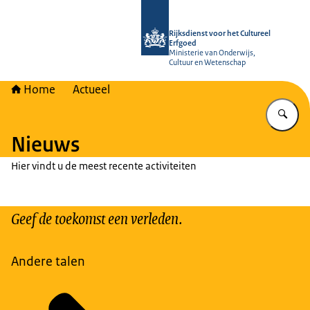
Naar de homepage van Rijksdienst vo
Rijksdienst voor het Cultureel
Erfgoed
Ministerie van Onderwijs,
Cultuur en Wetenschap
Home
Actueel
Vu
Nieuws
Hier vindt u de meest recente activiteiten
Geef de toekomst een verleden.
Andere talen