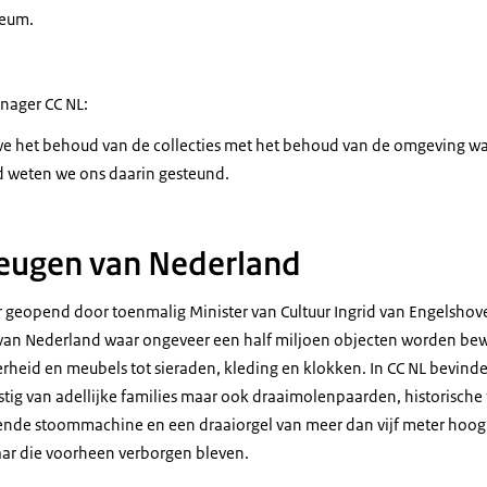
seum.
nager CC NL:
e het behoud van de collecties met het behoud van de omgeving wa
 weten we ons daarin gesteund.
heugen van Nederland
 geopend door toenmalig Minister van Cultuur Ingrid van Engelshov
 van Nederland waar ongeveer een half miljoen objecten worden be
erheid en meubels tot sieraden, kleding en klokken. In CC NL bevinde
tig van adellijke families maar ook draaimolenpaarden, historische f
ende stoommachine en een draaiorgel van meer dan vijf meter hoog
ar die voorheen verborgen bleven.