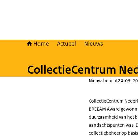
Home
Actueel
Nieuws
CollectieCentrum Ne
Nieuwsbericht
24-03-20
CollectieCentrum Nederl
BREEAM Award gewonnen
duurzaamheid van het be
aandachtspunten was. D
collectiebeheer op basi