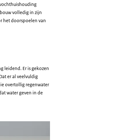
 vochthuishouding
ouw volledig in zijn
or het doorspoelen van
g leidend. Er is gekozen
at er al veelvuldig
die overtollig regenwater
at water geven in de