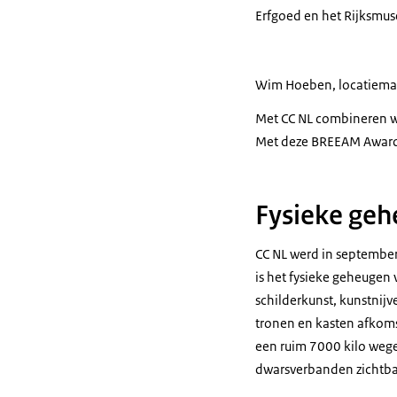
Erfgoed en het Rijksmu
Wim Hoeben, locatiema
Met CC NL combineren w
Met deze BREEAM Award
Fysieke ge
CC NL werd in september
is het fysieke geheugen
schilderkunst, kunstnijv
tronen en kasten afkoms
een ruim 7000 kilo weg
dwarsverbanden zichtba