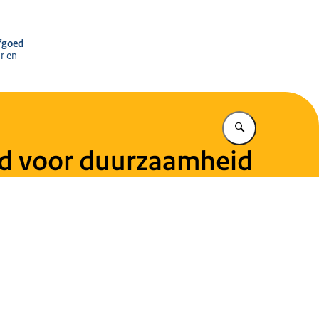
r het Cultureel Erfgoed
rfgoed
r en
Vul in wat u z
d voor duurzaamheid