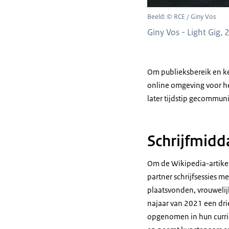
Beeld: © RCE / Giny Vos
Giny Vos - Light Gig,
Om publieksbereik en ke
online omgeving voor he
later tijdstip gecommun
Schrijfmid
Om de Wikipedia-artikel
partner schrijfsessies m
plaatsvonden, vrouwelij
najaar van 2021 een drie
opgenomen in hun curri