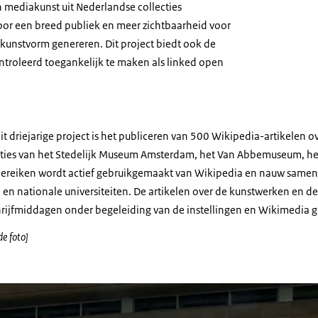
en mediakunst uit Nederlandse collecties
or een breed publiek en meer zichtbaarheid voor
kunstvorm genereren. Dit project biedt ook de
troleerd toegankelijk te maken als linked open
it driejarige project is het publiceren van 500 Wikipedia-artikelen 
ecties van het Stedelijk Museum Amsterdam, het Van Abbemuseum, he
 bereiken wordt actief gebruikgemaakt van Wikipedia en nauw same
n nationale universiteiten. De artikelen over de kunstwerken en d
hrijfmiddagen onder begeleiding van de instellingen en Wikimedia 
de foto]
n een kunstwerk door Giny Vos - Light Gig uit 2013 met een gevel waarop in lich