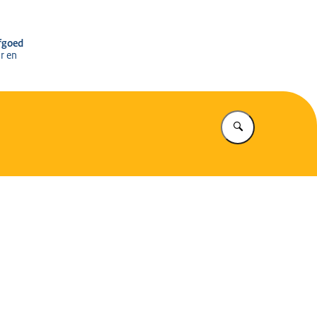
r het Cultureel Erfgoed
rfgoed
r en
Vul in wat u z