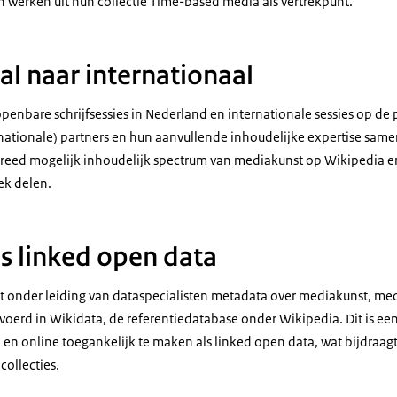
 werken uit hun collectie Time-based media als vertrekpunt.
al naar internationaal
penbare schrijfsessies in Nederland en internationale sessies op de
rnationale) partners en hun aanvullende inhoudelijke expertise same
breed mogelijk inhoudelijk spectrum van mediakunst op Wikipedia e
ek delen.
s linked open data
dt onder leiding van dataspecialisten metadata over mediakunst, me
erd in Wikidata, de referentiedatabase onder Wikipedia. Dit is ee
en online toegankelijk te maken als linked open data, wat bijdraagt
collecties.