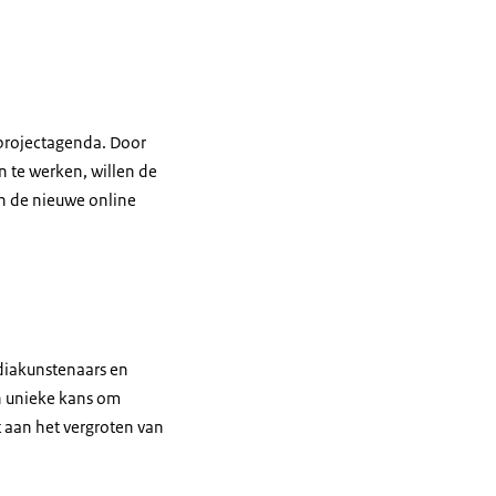
 projectagenda. Door
n te werken, willen de
n de nieuwe online
diakunstenaars en
n unieke kans om
 aan het vergroten van