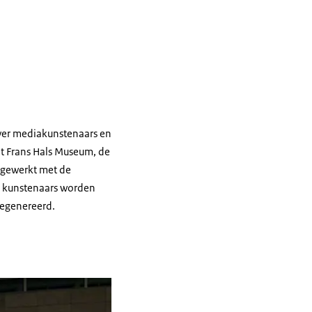
over mediakunstenaars en
t Frans Hals Museum, de
ngewerkt met de
e kunstenaars worden
gegenereerd.
t een paard en ruiter voorbij rijden.