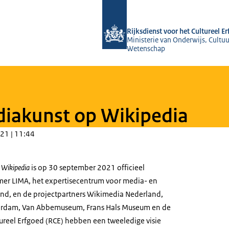
Naar de homepage van Rijksdienst voo
Rijksdienst voor het Cultureel E
Ministerie van Onderwijs, Cultuu
Wetenschap
diakunst op Wikipedia
21 | 11:44
 Wikipedia
is op 30 september 2021 officieel
emer LIMA, het expertisecentrum voor media- en
land, en de projectpartners Wikimedia Nederland,
erdam, Van Abbemuseum, Frans Hals Museum en de
tureel Erfgoed (RCE) hebben een tweeledige visie