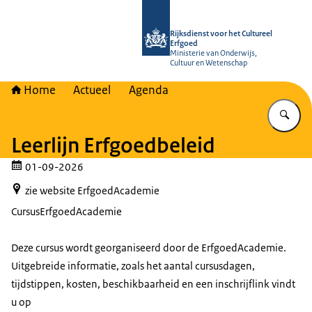
Naar de homepage van Rijksdienst vo
Rijksdienst voor het Cultureel
Erfgoed
Ministerie van Onderwijs,
Cultuur en Wetenschap
Home
Actueel
Agenda
Vu
Leerlijn Erfgoedbeleid
01-09-2026
zie website ErfgoedAcademie
Cursus
ErfgoedAcademie
Deze cursus wordt georganiseerd door de ErfgoedAcademie.
Uitgebreide informatie, zoals het aantal cursusdagen,
tijdstippen, kosten, beschikbaarheid en een inschrijflink vindt
u op