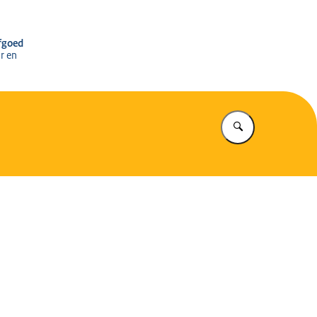
r het Cultureel Erfgoed
rfgoed
r en
Vul in wat u z