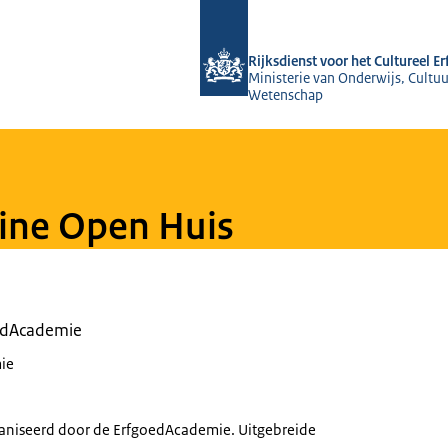
Naar de homepage van Rijksdienst voo
Rijksdienst voor het Cultureel E
Ministerie van Onderwijs, Cultuu
Wetenschap
ine Open Huis
oedAcademie
ie
ganiseerd door de ErfgoedAcademie. Uitgebreide