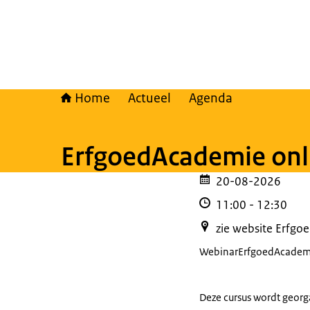
Home
Actueel
Agenda
ErfgoedAcademie onl
20-08-2026
11:00
-
12:30
zie website Erfg
Webinar
ErfgoedAcadem
Deze cursus wordt geor