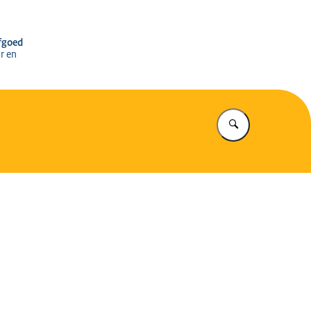
r het Cultureel Erfgoed
rfgoed
r en
Vul in wat u z