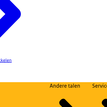
kkelen
Andere talen
Servic