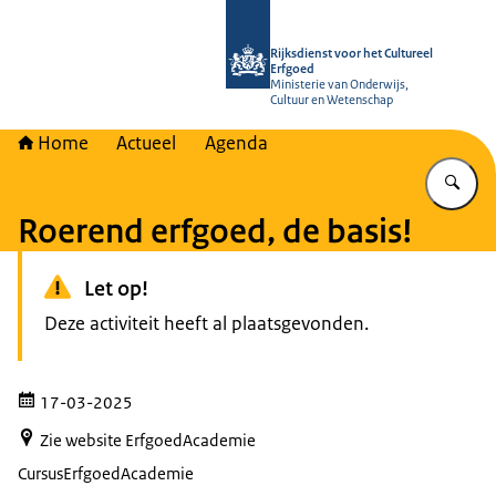
Naar de homepage van Rijksdienst vo
Rijksdienst voor het Cultureel
Erfgoed
Ministerie van Onderwijs,
Cultuur en Wetenschap
Home
Actueel
Agenda
Vu
Roerend erfgoed, de basis!
Let op!
Deze activiteit heeft al plaatsgevonden.
17-03-2025
Zie website ErfgoedAcademie
Cursus
ErfgoedAcademie