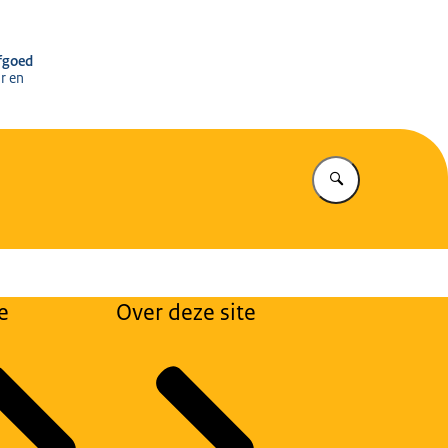
r het Cultureel Erfgoed
rfgoed
r en
Vul in wat u z
e
Over deze site