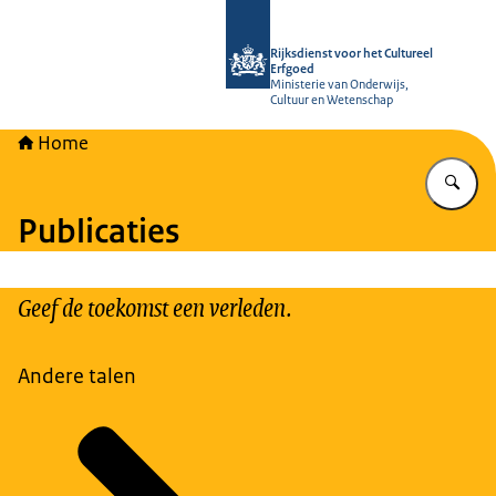
Naar de homepage van Rijksdienst vo
Rijksdienst voor het Cultureel
Erfgoed
Ministerie van Onderwijs,
Cultuur en Wetenschap
Home
Vu
Publicaties
Geef de toekomst een verleden.
Andere talen