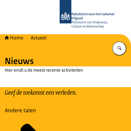
Naar de homepage van Rijksdienst vo
Rijksdienst voor het Cultureel
Erfgoed
Ministerie van Onderwijs,
Cultuur en Wetenschap
Home
Actueel
Vu
Nieuws
Hier vindt u de meest recente activiteiten
Geef de toekomst een verleden.
Andere talen