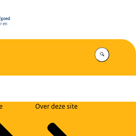
r het Cultureel Erfgoed
rfgoed
r en
Vul in wat u z
e
Over deze site