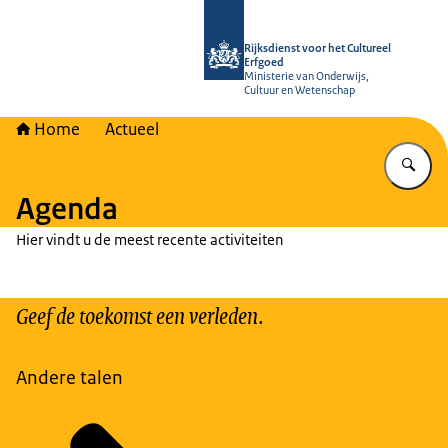
Naar de homepage van Rijksdienst vo
Rijksdienst voor het Cultureel
Erfgoed
Ministerie van Onderwijs,
Cultuur en Wetenschap
Home
Actueel
Vu
Agenda
Hier vindt u de meest recente activiteiten
Geef de toekomst een verleden.
Andere talen