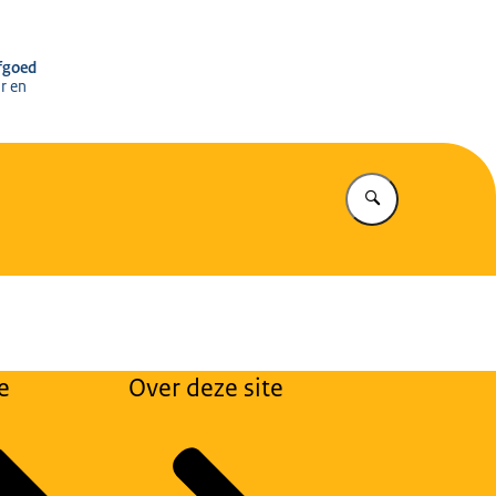
r het Cultureel Erfgoed
rfgoed
r en
Vul in wat u z
e
Over deze site