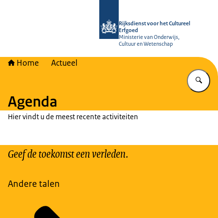
Naar de homepage van Rijksdienst vo
Rijksdienst voor het Cultureel
Erfgoed
Ministerie van Onderwijs,
Cultuur en Wetenschap
Home
Actueel
Vu
Agenda
Hier vindt u de meest recente activiteiten
Geef de toekomst een verleden.
Andere talen